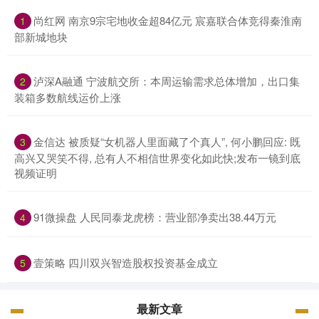
尚红网 南京9宗宅地收金超84亿元 宸嘉联合体竞得秦淮南
1
部新城地块
泸深A融通 宁波航交所：本周运输需求总体增加，出口集
2
装箱多数航线运价上涨
金信达 被质疑“女机器人里面藏了个真人”, 何小鹏回应: 既
3
高兴又哭笑不得, 总有人不相信世界变化如此快;发布一镜到底
视频证明
91微操盘 人民同泰龙虎榜：营业部净卖出38.44万元
4
壹策略 四川双兴智造股权投资基金成立
5
最新文章