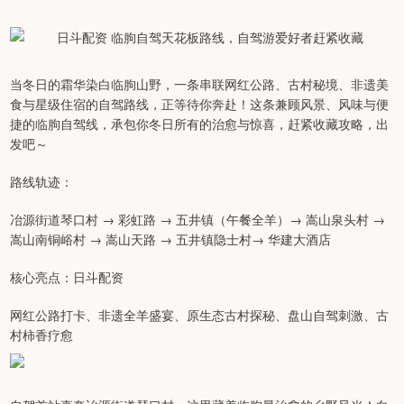
当冬日的霜华染白临朐山野，一条串联网红公路、古村秘境、非遗美
食与星级住宿的自驾路线，正等待你奔赴！这条兼顾风景、风味与便
捷的临朐自驾线，承包你冬日所有的治愈与惊喜，赶紧收藏攻略，出
发吧～
路线轨迹：
冶源街道琴口村 → 彩虹路 → 五井镇（午餐全羊）→ 嵩山泉头村 →
嵩山南铜峪村 → 嵩山天路 → 五井镇隐士村→ 华建大酒店
核心亮点：日斗配资
网红公路打卡、非遗全羊盛宴、原生态古村探秘、盘山自驾刺激、古
村柿香疗愈