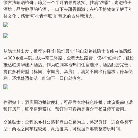
循古法晾晒柿饼，晾足一个半月的果肉紧实、挂满“浓霜”；走进柿子
酒坊，品尝醇厚的柿酒，一口下去甜香四溢；在柿子博物馆了解千年
柿文化，感受“可柿青年联盟”带来的古村新活力。
从隐士村出发，推荐选择“红绿灯最少”的自驾路线隐士支线→临历线
→009乡道→滨九线→南二环路，全程无过路费，仅4个红绿灯，轻松
抵达临朐华建大酒店。作为临朐本地热门住宿选择，酒店配套完善，
提供多种房型（标间、家庭房、套房），满足不同出行需求，停车便
利，环境舒适整洁，能卸下一日自驾疲惫。
住宿贴士：酒店周边餐饮便利，可品尝本地特色晚餐；建议提前电话
预订房间，旺季房源紧张，预订时可咨询是否含早餐及停车费用。
交通贴士：全程以乡村公路和盘山公路为主，路况良好，适合各类车
型；两地之间车程较短，灵活度高，可根据兴趣调整游玩时间。