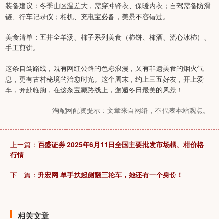
装备建议：冬季山区温差大，需穿冲锋衣、保暖内衣；自驾需备防滑
链、行车记录仪；相机、充电宝必备，美景不容错过。
美食清单：五井全羊汤、柿子系列美食（柿饼、柿酒、流心冰柿）、
手工煎饼。
这条自驾路线，既有网红公路的色彩浪漫，又有非遗美食的烟火气
息，更有古村秘境的治愈时光。这个周末，约上三五好友，开上爱
车，奔赴临朐，在这条宝藏路线上，邂逅冬日最美的风景！
淘配网配资提示：文章来自网络，不代表本站观点。
上一篇：
百盛证券 2025年6月11日全国主要批发市场橘、柑价格
行情
下一篇：
升宏网 单手扶起侧翻三轮车，她还有一个身份！
相关文章