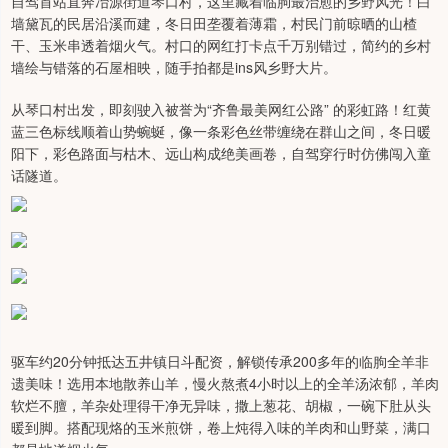
自驾首站直奔冶源街道琴口村，这里藏着临朐最治愈的乡野风光！白
墙黛瓦的民居沿溪而建，冬日田垄覆着薄霜，村民门前晾晒的山楂
干、玉米串透着烟火气。村口的网红打卡点千万别错过，简约的乡村
墙绘与错落的石屋相映，随手拍都是ins风乡野大片。
从琴口村出发，即刻驶入被誉为“齐鲁最美网红公路” 的彩虹路！红黄
蓝三色标线顺着山势蜿蜒，像一条彩色丝带缠绕在群山之间，冬日暖
阳下，彩色路面与枯木、远山构成绝美画卷，自驾穿行时仿佛闯入童
话隧道。
驱车约20分钟抵达五井镇日斗配资，解锁传承200多年的临朐全羊非
遗美味！选用本地散养山羊，慢火熬煮4小时以上的全羊汤浓郁，羊肉
软烂不膻，羊杂处理得干净无异味，撒上葱花、胡椒，一碗下肚从头
暖到脚。搭配现烙的玉米煎饼，卷上炖得入味的羊肉和山野菜，满口