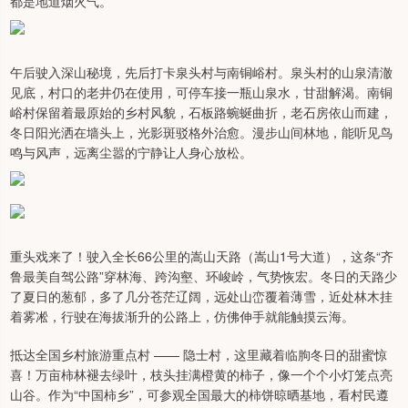
都是地道烟火气。
午后驶入深山秘境，先后打卡泉头村与南铜峪村。泉头村的山泉清澈
见底，村口的老井仍在使用，可停车接一瓶山泉水，甘甜解渴。南铜
峪村保留着最原始的乡村风貌，石板路蜿蜒曲折，老石房依山而建，
冬日阳光洒在墙头上，光影斑驳格外治愈。漫步山间林地，能听见鸟
鸣与风声，远离尘嚣的宁静让人身心放松。
重头戏来了！驶入全长66公里的嵩山天路（嵩山1号大道），这条“齐
鲁最美自驾公路”穿林海、跨沟壑、环峻岭，气势恢宏。冬日的天路少
了夏日的葱郁，多了几分苍茫辽阔，远处山峦覆着薄雪，近处林木挂
着雾凇，行驶在海拔渐升的公路上，仿佛伸手就能触摸云海。
抵达全国乡村旅游重点村 —— 隐士村，这里藏着临朐冬日的甜蜜惊
喜！万亩柿林褪去绿叶，枝头挂满橙黄的柿子，像一个个小灯笼点亮
山谷。作为“中国柿乡”，可参观全国最大的柿饼晾晒基地，看村民遵