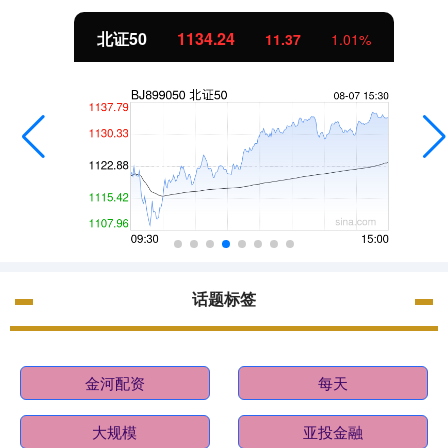
北证50
1134.24
11.37
1.01%
话题标签
金河配资
每天
大规模
亚投金融