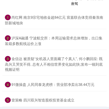
尚红网 南京9宗宅地收金超84亿元 宸嘉联合体竞得秦淮南
1
部新城地块
泸深A融通 宁波航交所：本周运输需求总体增加，出口集
2
装箱多数航线运价上涨
金信达 被质疑“女机器人里面藏了个真人”, 何小鹏回应: 既
3
高兴又哭笑不得, 总有人不相信世界变化如此快;发布一镜到底
视频证明
91微操盘 人民同泰龙虎榜：营业部净卖出38.44万元
4
壹策略 四川双兴智造股权投资基金成立
5