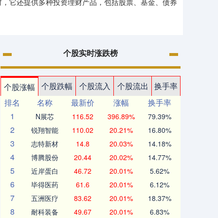
同时，它还提供多种投资理财产品，包括股票、基金、债券
个股实时涨跌榜
个股跌幅
个股流入
个股流出
换手率
个股涨幅
排名
名称
最新价
涨幅
换手率
1
N展芯
116.52
396.89%
79.39%
2
锐翔智能
110.02
20.21%
16.80%
3
志特新材
14.8
20.03%
14.18%
4
博腾股份
20.44
20.02%
14.77%
5
近岸蛋白
46.72
20.01%
5.62%
6
毕得医药
61.6
20.01%
6.12%
7
五洲医疗
83.62
20.01%
18.37%
8
耐科装备
49.67
20.01%
6.83%