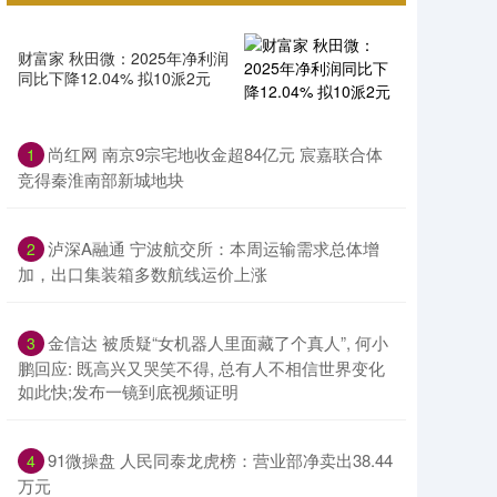
财富家 秋田微：2025年净利润
同比下降12.04% 拟10派2元
尚红网 南京9宗宅地收金超84亿元 宸嘉联合体
1
竞得秦淮南部新城地块
泸深A融通 宁波航交所：本周运输需求总体增
2
加，出口集装箱多数航线运价上涨
金信达 被质疑“女机器人里面藏了个真人”, 何小
3
鹏回应: 既高兴又哭笑不得, 总有人不相信世界变化
如此快;发布一镜到底视频证明
91微操盘 人民同泰龙虎榜：营业部净卖出38.44
4
万元