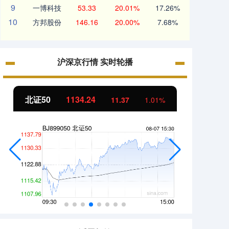
9
一博科技
53.33
20.01%
17.26%
10
方邦股份
146.16
20.00%
7.68%
沪深京行情 实时轮播
北证50
1134.24
创业
11.37
1.01%