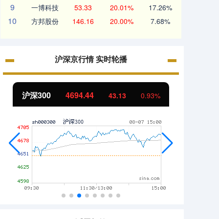
9
一博科技
53.33
20.01%
17.26%
10
方邦股份
146.16
20.00%
7.68%
沪深京行情 实时轮播
北证50
1134.24
创业
11.37
1.01%