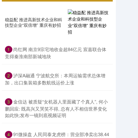
稳益配 推进高新技术企业和科
技型企业“双倍增” 重庆有妙招
尚红网 南京9宗宅地收金超84亿元 宸嘉联合体
1
竞得秦淮南部新城地块
泸深A融通 宁波航交所：本周运输需求总体增
2
加，出口集装箱多数航线运价上涨
金信达 被质疑“女机器人里面藏了个真人”, 何小
3
鹏回应: 既高兴又哭笑不得, 总有人不相信世界变化
如此快;发布一镜到底视频证明
91微操盘 人民同泰龙虎榜：营业部净卖出38.44
4