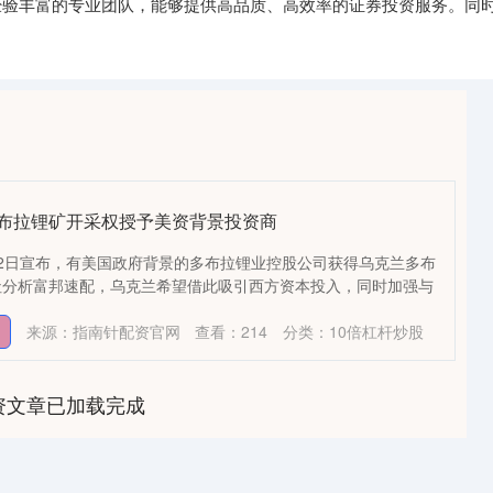
一支经验丰富的专业团队，能够提供高品质、高效率的证券投资服务。
。
多布拉锂矿开采权授予美资背景投资商
2日宣布，有美国政府背景的多布拉锂业控股公司获得乌克兰多布
社分析富邦速配，乌克兰希望借此吸引西方资本投入，同时加强与
来源：指南针配资官网
查看：
214
分类：
10倍杠杆炒股
资文章已加载完成