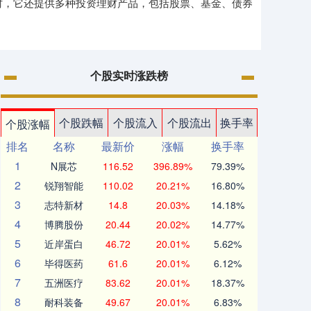
同时，它还提供多种投资理财产品，包括股票、基金、债券
个股实时涨跌榜
个股跌幅
个股流入
个股流出
换手率
个股涨幅
排名
名称
最新价
涨幅
换手率
1
N展芯
116.52
396.89%
79.39%
2
锐翔智能
110.02
20.21%
16.80%
3
志特新材
14.8
20.03%
14.18%
4
博腾股份
20.44
20.02%
14.77%
5
近岸蛋白
46.72
20.01%
5.62%
6
毕得医药
61.6
20.01%
6.12%
7
五洲医疗
83.62
20.01%
18.37%
8
耐科装备
49.67
20.01%
6.83%