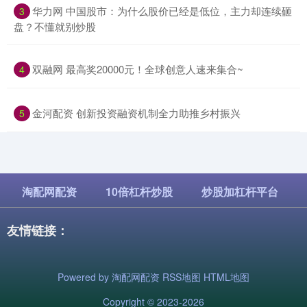
​华力网 中国股市：为什么股价已经是低位，主力却连续砸
3
盘？不懂就别炒股
​双融网 最高奖20000元！全球创意人速来集合~
4
​金河配资 创新投资融资机制全力助推乡村振兴
5
淘配网配资
10倍杠杆炒股
炒股加杠杆平台
友情链接：
Powered by
淘配网配资
RSS地图
HTML地图
Copyright
© 2023-2026