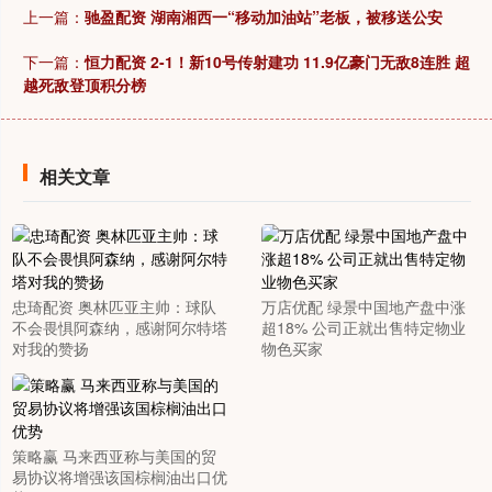
上一篇：
驰盈配资 湖南湘西一“移动加油站”老板，被移送公安
下一篇：
恒力配资 2-1！新10号传射建功 11.9亿豪门无敌8连胜 超
越死敌登顶积分榜
相关文章
忠琦配资 奥林匹亚主帅：球队
万店优配 绿景中国地产盘中涨
不会畏惧阿森纳，感谢阿尔特塔
超18% 公司正就出售特定物业
对我的赞扬
物色买家
策略赢 马来西亚称与美国的贸
易协议将增强该国棕榈油出口优